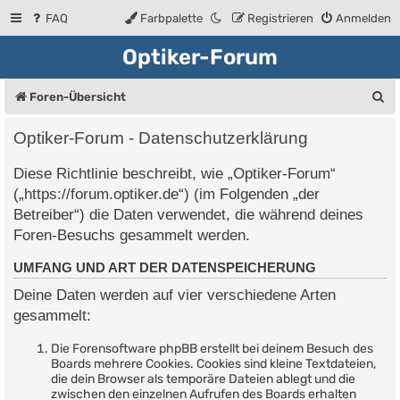
FAQ
Farbpalette
Registrieren
Anmelden
Optiker-Forum
S
Foren-Übersicht
u
Optiker-Forum - Datenschutzerklärung
c
Diese Richtlinie beschreibt, wie „Optiker-Forum“
h
(„https://forum.optiker.de“) (im Folgenden „der
e
Betreiber“) die Daten verwendet, die während deines
Foren-Besuchs gesammelt werden.
UMFANG UND ART DER DATENSPEICHERUNG
Deine Daten werden auf vier verschiedene Arten
gesammelt:
Die Forensoftware phpBB erstellt bei deinem Besuch des
Boards mehrere Cookies. Cookies sind kleine Textdateien,
die dein Browser als temporäre Dateien ablegt und die
zwischen den einzelnen Aufrufen des Boards erhalten