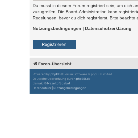
Du musst in diesem Forum registriert sein, um dich an
zuzugreifen. Die Board-Administration kann registri
Regelungen, bevor du dich registrierst. Bitte beachte
Nutzungsbedingungen
|
Datenschutzerklärung
Registrieren
Foren-Übersicht
Powered by
phpBB
® Forum Software © phpBB Limited
Deutsche Übersetzung durch
phpBB.de
damaïo ©
Mazeltof
|
cabot
Datenschutz
|
Nutzungsbedingungen