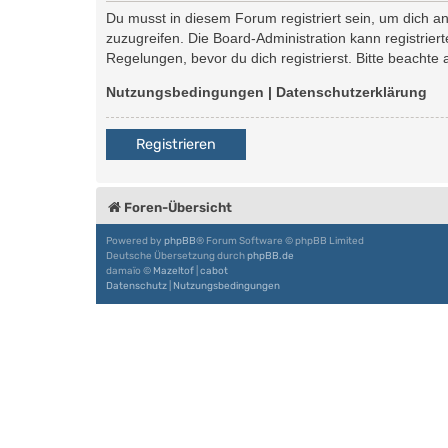
Du musst in diesem Forum registriert sein, um dich an
zuzugreifen. Die Board-Administration kann registri
Regelungen, bevor du dich registrierst. Bitte beachte
Nutzungsbedingungen
|
Datenschutzerklärung
Registrieren
Foren-Übersicht
Powered by
phpBB
® Forum Software © phpBB Limited
Deutsche Übersetzung durch
phpBB.de
damaïo ©
Mazeltof
|
cabot
Datenschutz
|
Nutzungsbedingungen