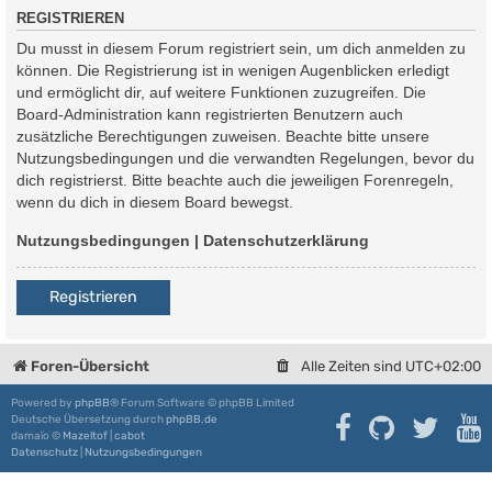
REGISTRIEREN
Du musst in diesem Forum registriert sein, um dich anmelden zu
können. Die Registrierung ist in wenigen Augenblicken erledigt
und ermöglicht dir, auf weitere Funktionen zuzugreifen. Die
Board-Administration kann registrierten Benutzern auch
zusätzliche Berechtigungen zuweisen. Beachte bitte unsere
Nutzungsbedingungen und die verwandten Regelungen, bevor du
dich registrierst. Bitte beachte auch die jeweiligen Forenregeln,
wenn du dich in diesem Board bewegst.
Nutzungsbedingungen
|
Datenschutzerklärung
Registrieren
Foren-Übersicht
Alle Zeiten sind
UTC+02:00
Powered by
phpBB
® Forum Software © phpBB Limited
Deutsche Übersetzung durch
phpBB.de
damaïo ©
Mazeltof
|
cabot
Datenschutz
|
Nutzungsbedingungen