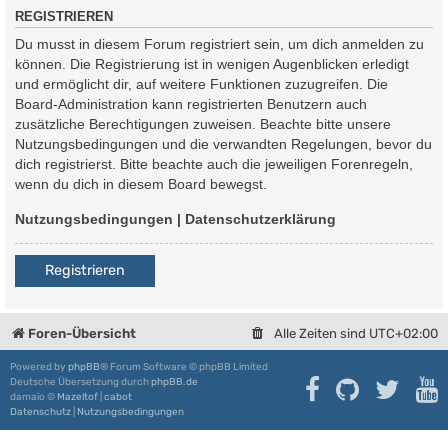
REGISTRIEREN
Du musst in diesem Forum registriert sein, um dich anmelden zu
können. Die Registrierung ist in wenigen Augenblicken erledigt
und ermöglicht dir, auf weitere Funktionen zuzugreifen. Die
Board-Administration kann registrierten Benutzern auch
zusätzliche Berechtigungen zuweisen. Beachte bitte unsere
Nutzungsbedingungen und die verwandten Regelungen, bevor du
dich registrierst. Bitte beachte auch die jeweiligen Forenregeln,
wenn du dich in diesem Board bewegst.
Nutzungsbedingungen
|
Datenschutzerklärung
Registrieren
Foren-Übersicht
Alle Zeiten sind
UTC+02:00
Powered by
phpBB
® Forum Software © phpBB Limited
Deutsche Übersetzung durch
phpBB.de
damaïo ©
Mazeltof
|
cabot
Datenschutz
|
Nutzungsbedingungen