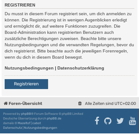
REGISTRIEREN
Du musst in diesem Forum registriert sein, um dich anmelden zu
können. Die Registrierung ist in wenigen Augenblicken erledigt
und ermöglicht dir, auf weitere Funktionen zuzugreifen. Die
Board-Administration kann registrierten Benutzern auch
zusätzliche Berechtigungen zuweisen. Beachte bitte unsere
Nutzungsbedingungen und die verwandten Regelungen, bevor du
dich registrierst. Bitte beachte auch die jeweiligen Forenregeln,
wenn du dich in diesem Board bewegst.
Nutzungsbedingungen
|
Datenschutzerklärung
Registrieren
Foren-Übersicht
Alle Zeiten sind
UTC+02:00
Powered by
phpBB
® Forum Software © phpBB Limited
Deutsche Übersetzung durch
phpBB.de
damaïo ©
Mazeltof
|
cabot
Datenschutz
|
Nutzungsbedingungen