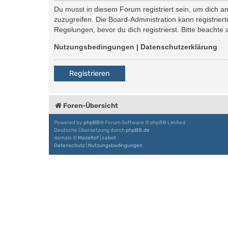
Du musst in diesem Forum registriert sein, um dich an
zuzugreifen. Die Board-Administration kann registri
Regelungen, bevor du dich registrierst. Bitte beachte
Nutzungsbedingungen
|
Datenschutzerklärung
Registrieren
Foren-Übersicht
Powered by
phpBB
® Forum Software © phpBB Limited
Deutsche Übersetzung durch
phpBB.de
damaïo ©
Mazeltof
|
cabot
Datenschutz
|
Nutzungsbedingungen