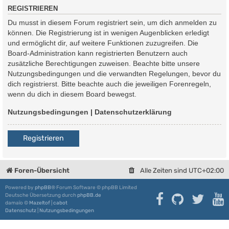
REGISTRIEREN
Du musst in diesem Forum registriert sein, um dich anmelden zu
können. Die Registrierung ist in wenigen Augenblicken erledigt
und ermöglicht dir, auf weitere Funktionen zuzugreifen. Die
Board-Administration kann registrierten Benutzern auch
zusätzliche Berechtigungen zuweisen. Beachte bitte unsere
Nutzungsbedingungen und die verwandten Regelungen, bevor du
dich registrierst. Bitte beachte auch die jeweiligen Forenregeln,
wenn du dich in diesem Board bewegst.
Nutzungsbedingungen
|
Datenschutzerklärung
Registrieren
Foren-Übersicht
Alle Zeiten sind
UTC+02:00
Powered by
phpBB
® Forum Software © phpBB Limited
Deutsche Übersetzung durch
phpBB.de
damaïo ©
Mazeltof
|
cabot
Datenschutz
|
Nutzungsbedingungen