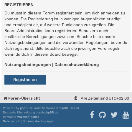
REGISTRIEREN
Du musst in diesem Forum registriert sein, um dich anmelden zu
können. Die Registrierung ist in wenigen Augenblicken erledigt
und ermöglicht dir, auf weitere Funktionen zuzugreifen. Die
Board-Administration kann registrierten Benutzern auch
zusätzliche Berechtigungen zuweisen. Beachte bitte unsere
Nutzungsbedingungen und die verwandten Regelungen, bevor du
dich registrierst. Bitte beachte auch die jeweiligen Forenregeln,
wenn du dich in diesem Board bewegst.
Nutzungsbedingungen
|
Datenschutzerklärung
Registrieren
Foren-Übersicht
Alle Zeiten sind
UTC+02:00
Powered by
phpBB
® Forum Software © phpBB Limited
Deutsche Übersetzung durch
phpBB.de
damaïo ©
Mazeltof
|
cabot
Datenschutz
|
Nutzungsbedingungen