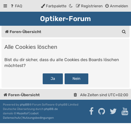
FAQ
Farbpalette
Registrieren
Anmelden
Optiker-Forum
S
Foren-Übersicht
u
Alle Cookies löschen
c
h
Bist du dir sicher, dass du alle Cookies des Boards löschen
möchtest?
e
Foren-Übersicht
Alle Zeiten sind
UTC+02:00
Powered by
phpBB
® Forum Software © phpBB Limited
Deutsche Übersetzung durch
phpBB.de
damaïo ©
Mazeltof
|
cabot
Datenschutz
|
Nutzungsbedingungen