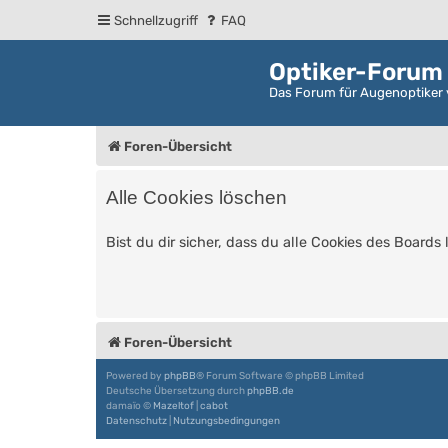
Schnellzugriff
FAQ
Optiker-Forum
Das Forum für Augenoptiker 
Foren-Übersicht
Alle Cookies löschen
Bist du dir sicher, dass du alle Cookies des Board
Foren-Übersicht
Powered by
phpBB
® Forum Software © phpBB Limited
Deutsche Übersetzung durch
phpBB.de
damaïo ©
Mazeltof
|
cabot
Datenschutz
|
Nutzungsbedingungen