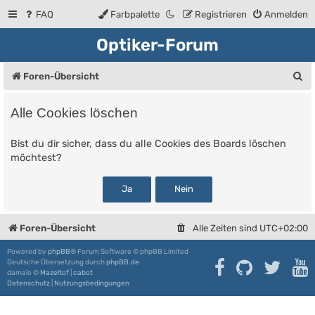
FAQ
Farbpalette
Registrieren
Anmelden
Optiker-Forum
S
Foren-Übersicht
u
Alle Cookies löschen
c
h
Bist du dir sicher, dass du alle Cookies des Boards löschen
möchtest?
e
Foren-Übersicht
Alle Zeiten sind
UTC+02:00
Powered by
phpBB
® Forum Software © phpBB Limited
Deutsche Übersetzung durch
phpBB.de
damaïo ©
Mazeltof
|
cabot
Datenschutz
|
Nutzungsbedingungen