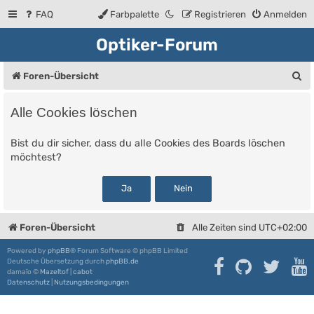
FAQ
Farbpalette
Registrieren
Anmelden
Optiker-Forum
S
Foren-Übersicht
u
Alle Cookies löschen
c
h
Bist du dir sicher, dass du alle Cookies des Boards löschen
möchtest?
e
Foren-Übersicht
Alle Zeiten sind
UTC+02:00
Powered by
phpBB
® Forum Software © phpBB Limited
Deutsche Übersetzung durch
phpBB.de
damaïo ©
Mazeltof
|
cabot
Datenschutz
|
Nutzungsbedingungen