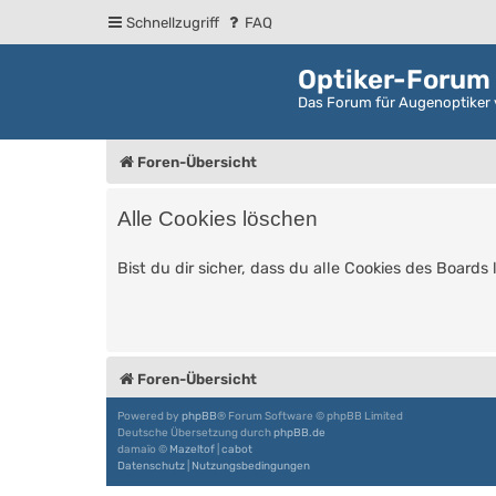
Schnellzugriff
FAQ
Optiker-Forum
Das Forum für Augenoptiker 
Foren-Übersicht
Alle Cookies löschen
Bist du dir sicher, dass du alle Cookies des Board
Foren-Übersicht
Powered by
phpBB
® Forum Software © phpBB Limited
Deutsche Übersetzung durch
phpBB.de
damaïo ©
Mazeltof
|
cabot
Datenschutz
|
Nutzungsbedingungen