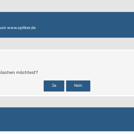
von www.optiker.de
s löschen möchtest?