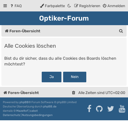
FAQ
Farbpalette
Registrieren
Anmelden
Optiker-Forum
S
Foren-Übersicht
u
Alle Cookies löschen
c
h
Bist du dir sicher, dass du alle Cookies des Boards löschen
möchtest?
e
Foren-Übersicht
Alle Zeiten sind
UTC+02:00
Powered by
phpBB
® Forum Software © phpBB Limited
Deutsche Übersetzung durch
phpBB.de
damaïo ©
Mazeltof
|
cabot
Datenschutz
|
Nutzungsbedingungen