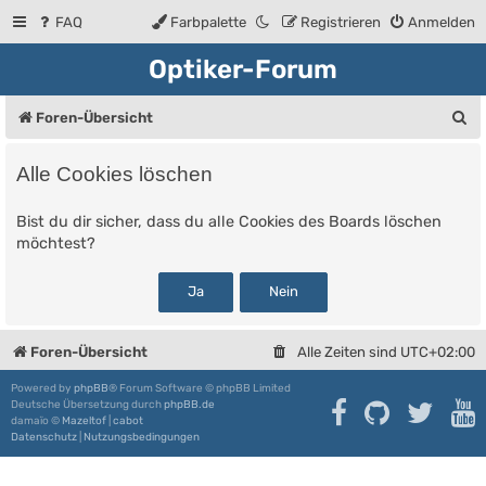
FAQ
Farbpalette
Registrieren
Anmelden
Optiker-Forum
S
Foren-Übersicht
u
Alle Cookies löschen
c
h
Bist du dir sicher, dass du alle Cookies des Boards löschen
möchtest?
e
Foren-Übersicht
Alle Zeiten sind
UTC+02:00
Powered by
phpBB
® Forum Software © phpBB Limited
Deutsche Übersetzung durch
phpBB.de
damaïo ©
Mazeltof
|
cabot
Datenschutz
|
Nutzungsbedingungen