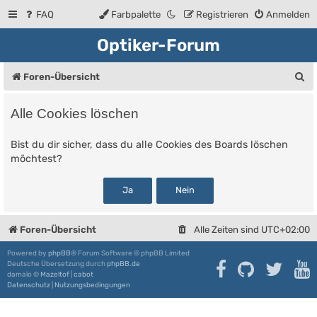
FAQ
Farbpalette
Registrieren
Anmelden
Optiker-Forum
S
Foren-Übersicht
u
Alle Cookies löschen
c
h
Bist du dir sicher, dass du alle Cookies des Boards löschen
möchtest?
e
Foren-Übersicht
Alle Zeiten sind
UTC+02:00
Powered by
phpBB
® Forum Software © phpBB Limited
Deutsche Übersetzung durch
phpBB.de
damaïo ©
Mazeltof
|
cabot
Datenschutz
|
Nutzungsbedingungen