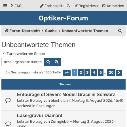
FAQ
Farbpalette
Registrieren
Anmelden
Optiker-Forum
S
Foren-Übersicht
Suche
Unbeantwortete Themen
u
Unbeantwortete Themen
c
Zur erweiterten Suche
h
Suche
Erweiterte Suche
e
1
2
3
4
5
20
Die Suche ergab mehr als 1000 Treffer
Seite
1
von
20
…
Nä
Themen
Entourage of Seven: Modell Grace in Schwarz
Letzter Beitrag von
bloehdian
«
Montag 3. August 2026, 16:40
Verfasst in
Fassungen
Lasergravur Diamant
Letzter Beitrag von
Zorngiebel
«
Montag 3. August 2026,
15:50