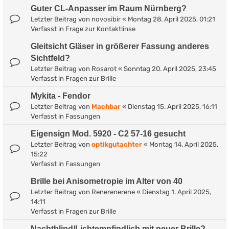
Guter CL-Anpasser im Raum Nürnberg?
Letzter Beitrag von
novosibir
«
Montag 28. April 2025, 01:21
Verfasst in
Frage zur Kontaktlinse
Gleitsicht Gläser in größerer Fassung anderes
Sichtfeld?
Letzter Beitrag von
Rosarot
«
Sonntag 20. April 2025, 23:45
Verfasst in
Fragen zur Brille
Mykita - Fendor
Letzter Beitrag von
Machbar
«
Dienstag 15. April 2025, 16:11
Verfasst in
Fassungen
Eigensign Mod. 5920 - C2 57-16 gesucht
Letzter Beitrag von
optikgutachter
«
Montag 14. April 2025,
15:22
Verfasst in
Fassungen
Brille bei Anisometropie im Alter von 40
Letzter Beitrag von
Renerenerene
«
Dienstag 1. April 2025,
14:11
Verfasst in
Fragen zur Brille
Nachtblind/Lichtempfindlich mit neuer Brille?