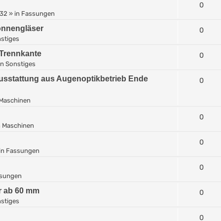
0
:32
» in
Fassungen
Sonnengläser
0
stiges
 Trennkante
0
in
Sonstiges
usstattung aus Augenoptikbetrieb Ende
0
Maschinen
0
n
Maschinen
0
in
Fassungen
0
sungen
r ab 60 mm
0
stiges
0