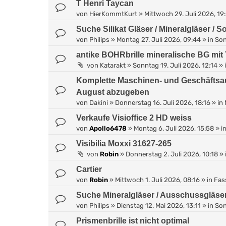
T Henri Taycan
von
HierKommtKurt
»
Mittwoch 29. Juli 2026, 19
Suche Silikat Gläser / Mineralgläser / 
von
Philips
»
Montag 27. Juli 2026, 09:44
» in
Son
antike BOHRbrille mineralische BG mit
von
Katarakt
»
Sonntag 19. Juli 2026, 12:14
» 
Komplette Maschinen- und Geschäftsa
August abzugeben
von
Dakini
»
Donnerstag 16. Juli 2026, 18:16
» in
Verkaufe Visioffice 2 HD weiss
von
Apollo6478
»
Montag 6. Juli 2026, 15:58
» i
Visibilia Moxxi 31627-265
von
Robin
»
Donnerstag 2. Juli 2026, 10:18
» 
Cartier
von
Robin
»
Mittwoch 1. Juli 2026, 08:16
» in
Fas
Suche Mineralgläser / Ausschussgläse
von
Philips
»
Dienstag 12. Mai 2026, 13:11
» in
Son
Prismenbrille ist nicht optimal