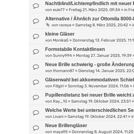
Nachtblind/Lichtempfindlich mit neuer B
von
eule77
»
Freitag 21. März 2025, 09:34
» in
Fra
Alternative / Ähnlich zur Ottomila 8000
von
raveya
»
Samstag 8. März 2025, 20:42
» 
kleine Gläser
von
MonikaG
»
Donnerstag 13. Februar 2025, 11:
Formstabile Kontaktlinsen
von
Sunny994
»
Montag 27. Januar 2025, 19:39
»
Neue Brille schwierig - große Änderun
von
thomann87
»
Dienstag 14. Januar 2025, 22:
Gläserwahl bei akkommodativen Schie
von
Fillgirl
»
Sonntag 3. November 2024, 11:06
» 
Pupillendistanz bei neuer Brille weicht 
von
Ray_10
»
Samstag 19. Oktober 2024, 23:51
»
Welche Werte bei unterschiedlichen S
von
Livani
»
Samstag 19. Oktober 2024, 22:41
» i
Neue Brillengläser
von
maya95
»
Donnerstag 8. August 2024, 11:25