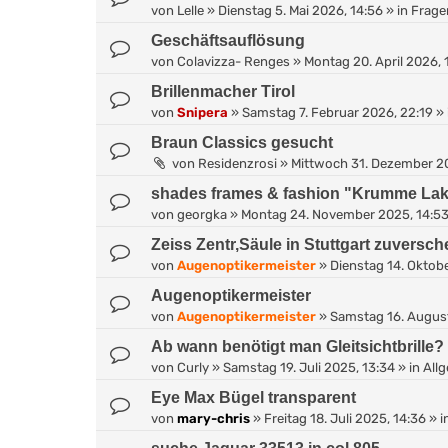
von
Lelle
»
Dienstag 5. Mai 2026, 14:56
» in
Fragen
Geschäftsauflösung
von
Colavizza- Renges
»
Montag 20. April 2026, 
Brillenmacher Tirol
von
Snipera
»
Samstag 7. Februar 2026, 22:19
» 
Braun Classics gesucht
von
Residenzrosi
»
Mittwoch 31. Dezember 20
shades frames & fashion "Krumme La
von
georgka
»
Montag 24. November 2025, 14:5
Zeiss Zentr,Säule in Stuttgart zuversc
von
Augenoptikermeister
»
Dienstag 14. Oktobe
Augenoptikermeister
von
Augenoptikermeister
»
Samstag 16. August
Ab wann benötigt man Gleitsichtbrille?
von
Curly
»
Samstag 19. Juli 2025, 13:34
» in
Allg
Eye Max Bügel transparent
von
mary-chris
»
Freitag 18. Juli 2025, 14:36
» i