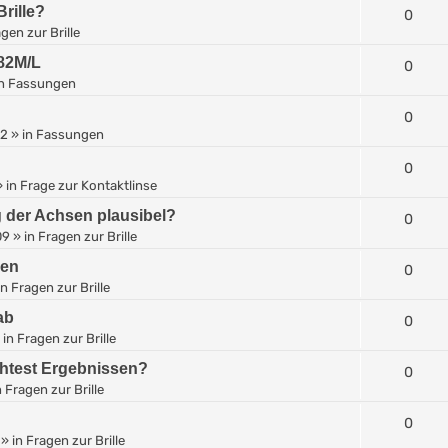
rille?
0
gen zur Brille
-82M/L
0
in
Fassungen
0
12
» in
Fassungen
0
 in
Frage zur Kontaktlinse
g der Achsen plausibel?
0
09
» in
Fragen zur Brille
len
0
in
Fragen zur Brille
ab
0
 in
Fragen zur Brille
ehtest Ergebnissen?
0
n
Fragen zur Brille
0
» in
Fragen zur Brille