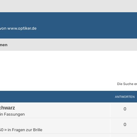
von www.optiker.de
emen
Die Suche e
ANTWORTEN
Schwarz
0
in
Fassungen
0
50
» in
Fragen zur Brille