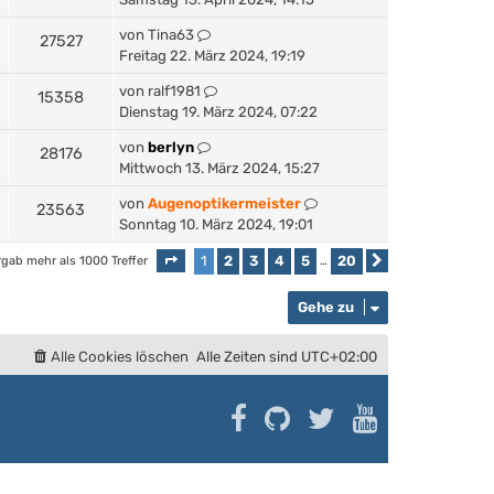
von
Tina63
27527
Freitag 22. März 2024, 19:19
von
ralf1981
15358
Dienstag 19. März 2024, 07:22
von
berlyn
28176
Mittwoch 13. März 2024, 15:27
von
Augenoptikermeister
23563
Sonntag 10. März 2024, 19:01
1
2
3
4
5
20
rgab mehr als 1000 Treffer
Seite
1
von
20
…
Nächste
Gehe zu
Alle Cookies löschen
Alle Zeiten sind
UTC+02:00