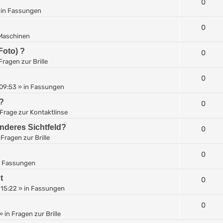
0
 in
Fassungen
0
Maschinen
Foto) ?
0
Fragen zur Brille
0
 09:53
» in
Fassungen
?
0
Frage zur Kontaktlinse
anderes Sichtfeld?
0
n
Fragen zur Brille
0
n
Fassungen
t
0
 15:22
» in
Fassungen
0
» in
Fragen zur Brille