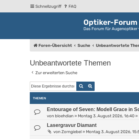
Schnellzugriff
FAQ
Optiker-Forum
Das Forum für Augenoptiker 
Foren-Übersicht
Suche
Unbeantwortete Th
Unbeantwortete Themen
Zur erweiterten Suche
Suche
Erweiterte Suche
THEMEN
Entourage of Seven: Modell Grace in 
von
bloehdian
»
Montag 3. August 2026, 16:40
» 
Lasergravur Diamant
von
Zorngiebel
»
Montag 3. August 2026, 15: