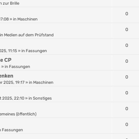
 zur Brille
0
17:08
» in
Maschinen
0
in
Medien auf dem Prüfstand
0
25, 11:15
» in
Fassungen
ke CP
0
3
» in
Fassungen
henken
0
r 2025, 19:17
» in
Maschinen
0
 2025, 22:10
» in
Sonstiges
0
emeines (öffentlich)
0
n
Fassungen