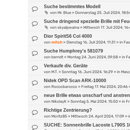
Suche bestimmtes Modell
von
Mr. Blue
»
Donnerstag 25. Juli 2024, 18:5
Suche dringend spezielle Brille mit 
von
skyalpwaina
»
Mittwoch 17. Juli 2024, 16
Dior SpiritS6 Col 4000
von
mitch
»
Dienstag 16. Juli 2024, 11:31
» in
Fa
Suche Humphrey's 581079
von
berndt
»
Montag 24. Juni 2024, 09:58
» in
F
Verkaufe div. Geräte
von
M.T.
»
Sonntag 16. Juni 2024, 16:29
» in
Masc
Nidek OPD Scan ARK-10000
von
Roccobarocco
»
Freitag 17. Mai 2024, 20:46
»
neue Brille etwas unscharf und anstre
von
NikolayK
»
Sonntag 5. Mai 2024, 15:50
» in
Fr
Richtige Zentrierung?
von
Moritz85
»
Mittwoch 24. April 2024, 17:09
» 
SUCHE: Sonnenbrille Lacoste L790S 1