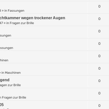
0
4
» in
Fassungen
Feuchtkammer wegen trockener Augen
0
:47
» in
Fragen zur Brille
0
ssungen
0
assungen
0
hinen
0
 in
Maschinen
ngend
0
agen zur Brille
0
in
Fragen zur Brille
05
0