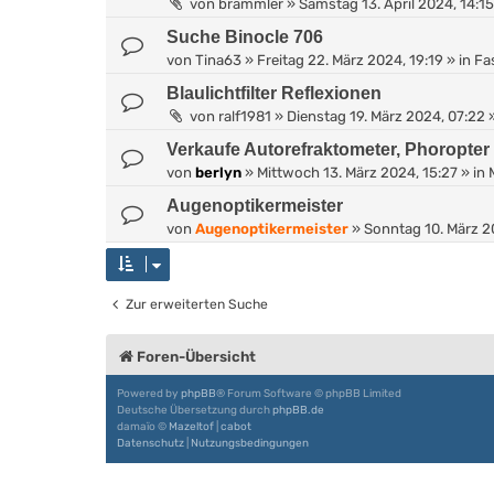
von
brammler
»
Samstag 13. April 2024, 14:15
Suche Binocle 706
von
Tina63
»
Freitag 22. März 2024, 19:19
» in
Fa
Blaulichtfilter Reflexionen
von
ralf1981
»
Dienstag 19. März 2024, 07:22
»
Verkaufe Autorefraktometer, Phoropter
von
berlyn
»
Mittwoch 13. März 2024, 15:27
» in
Augenoptikermeister
von
Augenoptikermeister
»
Sonntag 10. März 2
Zur erweiterten Suche
Foren-Übersicht
Powered by
phpBB
® Forum Software © phpBB Limited
Deutsche Übersetzung durch
phpBB.de
damaïo ©
Mazeltof
|
cabot
Datenschutz
|
Nutzungsbedingungen