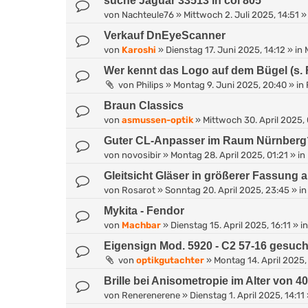
suche Jaguar 33513 in col 805
von
Nachteule76
»
Mittwoch 2. Juli 2025, 14:51
»
Verkauf DnEyeScanner
von
Karoshi
»
Dienstag 17. Juni 2025, 14:12
» in
Wer kennt das Logo auf dem Bügel (s. 
von
Philips
»
Montag 9. Juni 2025, 20:40
» in
Braun Classics
von
asmussen-optik
»
Mittwoch 30. April 2025,
Guter CL-Anpasser im Raum Nürnberg
von
novosibir
»
Montag 28. April 2025, 01:21
» in
Gleitsicht Gläser in größerer Fassung 
von
Rosarot
»
Sonntag 20. April 2025, 23:45
» i
Mykita - Fendor
von
Machbar
»
Dienstag 15. April 2025, 16:11
» i
Eigensign Mod. 5920 - C2 57-16 gesuch
von
optikgutachter
»
Montag 14. April 2025,
Brille bei Anisometropie im Alter von 40
von
Renerenerene
»
Dienstag 1. April 2025, 14:11