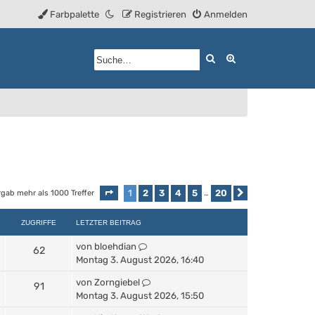
Farbpalette
Registrieren
Anmelden
Suche
Erweiterte Such
1
2
3
4
5
20
rgab mehr als 1000 Treffer
Seite
1
von
20
…
Nächste
ZUGRIFFE
LETZTER BEITRAG
von
bloehdian
62
Montag 3. August 2026, 16:40
von
Zorngiebel
91
Montag 3. August 2026, 15:50