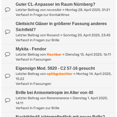
Guter CL-Anpasser im Raum Nürnberg?
Letzter Beitrag von
novosibir
«
Montag 28. April 2025, 01:21
Verfasst in
Frage zur Kontaktlinse
Gleitsicht Gläser in größerer Fassung anderes
Sichtfeld?
Letzter Beitrag von
Rosarot
«
Sonntag 20. April 2025, 23:45
Verfasst in
Fragen zur Brille
Mykita - Fendor
Letzter Beitrag von
Machbar
«
Dienstag 15. April 2025, 16:11
Verfasst in
Fassungen
Eigensign Mod. 5920 - C2 57-16 gesucht
Letzter Beitrag von
optikgutachter
«
Montag 14. April 2025,
15:22
Verfasst in
Fassungen
Brille bei Anisometropie im Alter von 40
Letzter Beitrag von
Renerenerene
«
Dienstag 1. April 2025,
14:11
Verfasst in
Fragen zur Brille
Nachtblind/Lichtempfindlich mit neuer Brille?