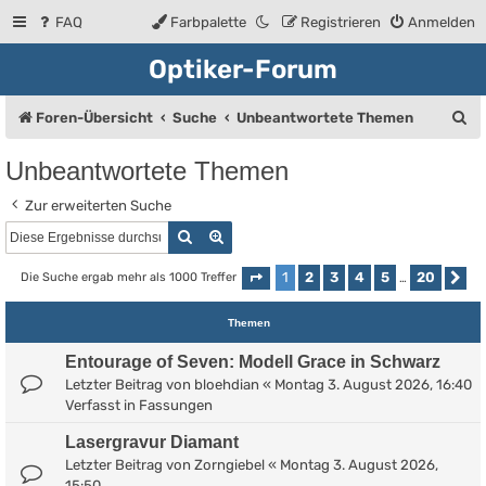
FAQ
Farbpalette
Registrieren
Anmelden
Optiker-Forum
S
Foren-Übersicht
Suche
Unbeantwortete Themen
u
Unbeantwortete Themen
c
Zur erweiterten Suche
h
Suche
Erweiterte Suche
e
1
2
3
4
5
20
Die Suche ergab mehr als 1000 Treffer
Seite
1
von
20
…
Nä
Themen
Entourage of Seven: Modell Grace in Schwarz
Letzter Beitrag von
bloehdian
«
Montag 3. August 2026, 16:40
Verfasst in
Fassungen
Lasergravur Diamant
Letzter Beitrag von
Zorngiebel
«
Montag 3. August 2026,
15:50