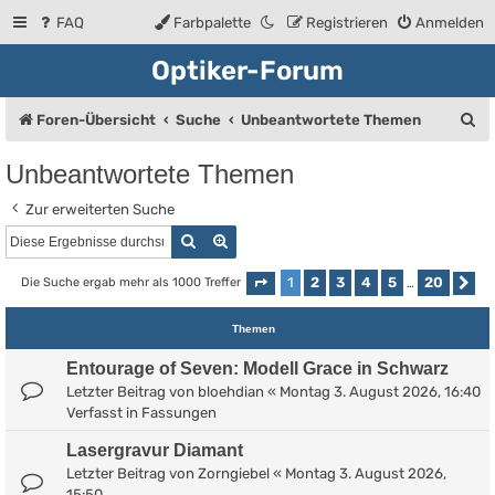
FAQ
Farbpalette
Registrieren
Anmelden
Optiker-Forum
S
Foren-Übersicht
Suche
Unbeantwortete Themen
u
Unbeantwortete Themen
c
Zur erweiterten Suche
h
Suche
Erweiterte Suche
e
1
2
3
4
5
20
Die Suche ergab mehr als 1000 Treffer
Seite
1
von
20
…
Nä
Themen
Entourage of Seven: Modell Grace in Schwarz
Letzter Beitrag von
bloehdian
«
Montag 3. August 2026, 16:40
Verfasst in
Fassungen
Lasergravur Diamant
Letzter Beitrag von
Zorngiebel
«
Montag 3. August 2026,
15:50