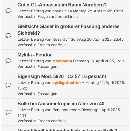
Guter CL-Anpasser im Raum Nürnberg?
Letzter Beitrag von
novosibir
«
Montag 28. April 2025, 01:21
Verfasst in
Frage zur Kontaktlinse
Gleitsicht Gläser in größerer Fassung anderes
Sichtfeld?
Letzter Beitrag von
Rosarot
«
Sonntag 20. April 2025, 23:45
Verfasst in
Fragen zur Brille
Mykita - Fendor
Letzter Beitrag von
Machbar
«
Dienstag 15. April 2025, 16:11
Verfasst in
Fassungen
Eigensign Mod. 5920 - C2 57-16 gesucht
Letzter Beitrag von
optikgutachter
«
Montag 14. April 2025,
15:22
Verfasst in
Fassungen
Brille bei Anisometropie im Alter von 40
Letzter Beitrag von
Renerenerene
«
Dienstag 1. April 2025,
14:11
Verfasst in
Fragen zur Brille
Nachtblind/Lichtempfindlich mit neuer Brille?