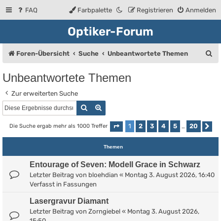
FAQ
Farbpalette
Registrieren
Anmelden
Optiker-Forum
S
Foren-Übersicht
Suche
Unbeantwortete Themen
u
Unbeantwortete Themen
c
Zur erweiterten Suche
h
Suche
Erweiterte Suche
e
1
2
3
4
5
20
Die Suche ergab mehr als 1000 Treffer
Seite
1
von
20
…
Nä
Themen
Entourage of Seven: Modell Grace in Schwarz
Letzter Beitrag von
bloehdian
«
Montag 3. August 2026, 16:40
Verfasst in
Fassungen
Lasergravur Diamant
Letzter Beitrag von
Zorngiebel
«
Montag 3. August 2026,
15:50