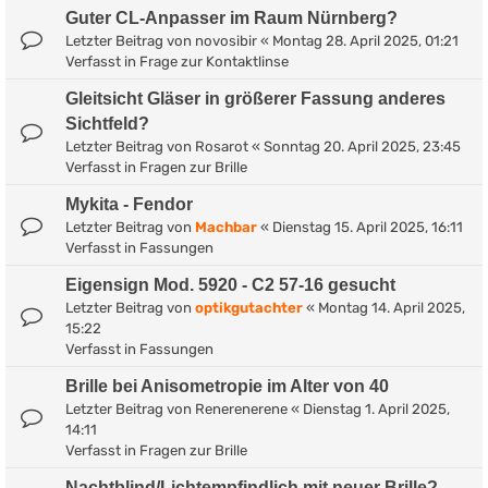
Guter CL-Anpasser im Raum Nürnberg?
Letzter Beitrag von
novosibir
«
Montag 28. April 2025, 01:21
Verfasst in
Frage zur Kontaktlinse
Gleitsicht Gläser in größerer Fassung anderes
Sichtfeld?
Letzter Beitrag von
Rosarot
«
Sonntag 20. April 2025, 23:45
Verfasst in
Fragen zur Brille
Mykita - Fendor
Letzter Beitrag von
Machbar
«
Dienstag 15. April 2025, 16:11
Verfasst in
Fassungen
Eigensign Mod. 5920 - C2 57-16 gesucht
Letzter Beitrag von
optikgutachter
«
Montag 14. April 2025,
15:22
Verfasst in
Fassungen
Brille bei Anisometropie im Alter von 40
Letzter Beitrag von
Renerenerene
«
Dienstag 1. April 2025,
14:11
Verfasst in
Fragen zur Brille
Nachtblind/Lichtempfindlich mit neuer Brille?