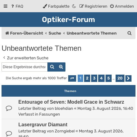
FAQ
Farbpalette
Registrieren
Anmelden
Optiker-Forum
S
Foren-Übersicht
Suche
Unbeantwortete Themen
u
Unbeantwortete Themen
c
Zur erweiterten Suche
h
Suche
Erweiterte Suche
e
1
2
3
4
5
20
Die Suche ergab mehr als 1000 Treffer
Seite
1
von
20
…
Nä
Themen
Entourage of Seven: Modell Grace in Schwarz
Letzter Beitrag von
bloehdian
«
Montag 3. August 2026, 16:40
Verfasst in
Fassungen
Lasergravur Diamant
Letzter Beitrag von
Zorngiebel
«
Montag 3. August 2026,
15:50