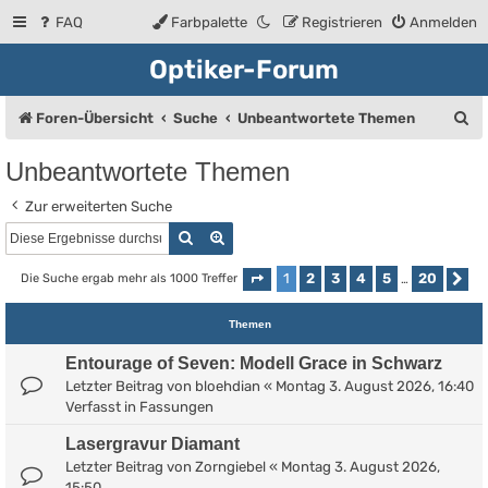
FAQ
Farbpalette
Registrieren
Anmelden
Optiker-Forum
S
Foren-Übersicht
Suche
Unbeantwortete Themen
u
Unbeantwortete Themen
c
Zur erweiterten Suche
h
Suche
Erweiterte Suche
e
1
2
3
4
5
20
Die Suche ergab mehr als 1000 Treffer
Seite
1
von
20
…
Nä
Themen
Entourage of Seven: Modell Grace in Schwarz
Letzter Beitrag von
bloehdian
«
Montag 3. August 2026, 16:40
Verfasst in
Fassungen
Lasergravur Diamant
Letzter Beitrag von
Zorngiebel
«
Montag 3. August 2026,
15:50