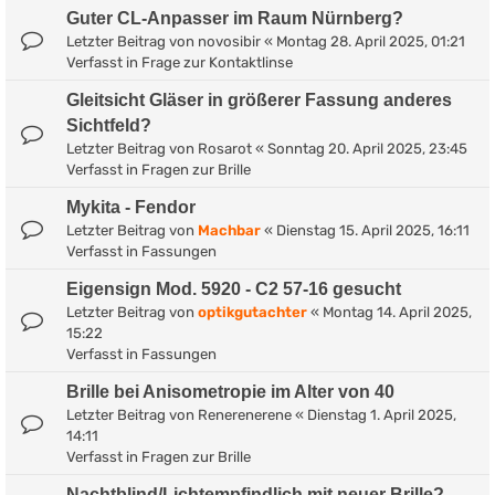
Guter CL-Anpasser im Raum Nürnberg?
Letzter Beitrag von
novosibir
«
Montag 28. April 2025, 01:21
Verfasst in
Frage zur Kontaktlinse
Gleitsicht Gläser in größerer Fassung anderes
Sichtfeld?
Letzter Beitrag von
Rosarot
«
Sonntag 20. April 2025, 23:45
Verfasst in
Fragen zur Brille
Mykita - Fendor
Letzter Beitrag von
Machbar
«
Dienstag 15. April 2025, 16:11
Verfasst in
Fassungen
Eigensign Mod. 5920 - C2 57-16 gesucht
Letzter Beitrag von
optikgutachter
«
Montag 14. April 2025,
15:22
Verfasst in
Fassungen
Brille bei Anisometropie im Alter von 40
Letzter Beitrag von
Renerenerene
«
Dienstag 1. April 2025,
14:11
Verfasst in
Fragen zur Brille
Nachtblind/Lichtempfindlich mit neuer Brille?