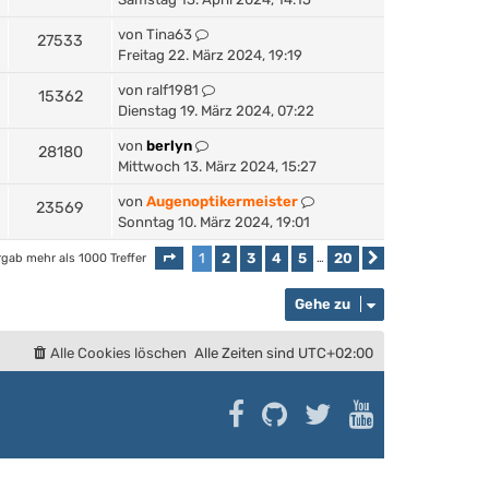
von
Tina63
27533
Freitag 22. März 2024, 19:19
von
ralf1981
15362
Dienstag 19. März 2024, 07:22
von
berlyn
28180
Mittwoch 13. März 2024, 15:27
von
Augenoptikermeister
23569
Sonntag 10. März 2024, 19:01
1
2
3
4
5
20
rgab mehr als 1000 Treffer
Seite
1
von
20
…
Nächste
Gehe zu
Alle Cookies löschen
Alle Zeiten sind
UTC+02:00