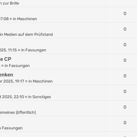
 zur Brille
0
17:08
» in
Maschinen
0
in
Medien auf dem Prüfstand
0
25, 11:15
» in
Fassungen
ke CP
0
3
» in
Fassungen
henken
0
r 2025, 19:17
» in
Maschinen
0
 2025, 22:10
» in
Sonstiges
0
emeines (öffentlich)
0
n
Fassungen