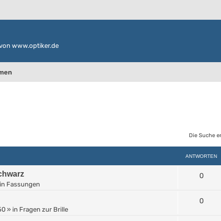
von www.optiker.de
emen
Die Suche e
ANTWORTEN
Schwarz
0
in
Fassungen
0
50
» in
Fragen zur Brille