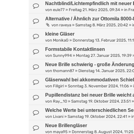
Nachtblind/Lichtempfindlich mit neuer B
von
eule77
»
Freitag 21. März 2025, 09:34
» in
Fra
Alternative / Ähnlich zur Ottomila 8000
von
raveya
»
Samstag 8. März 2025, 20:42
» 
kleine Gläser
von
MonikaG
»
Donnerstag 13. Februar 2025, 11:
Formstabile Kontaktlinsen
von
Sunny994
»
Montag 27. Januar 2025, 19:39
»
Neue Brille schwierig - große Änderun
von
thomann87
»
Dienstag 14. Januar 2025, 22:
Gläserwahl bei akkommodativen Schie
von
Fillgirl
»
Sonntag 3. November 2024, 11:06
» 
Pupillendistanz bei neuer Brille weicht 
von
Ray_10
»
Samstag 19. Oktober 2024, 23:51
»
Welche Werte bei unterschiedlichen S
von
Livani
»
Samstag 19. Oktober 2024, 22:41
» i
Neue Brillengläser
von
maya95
»
Donnerstag 8. August 2024, 11:25