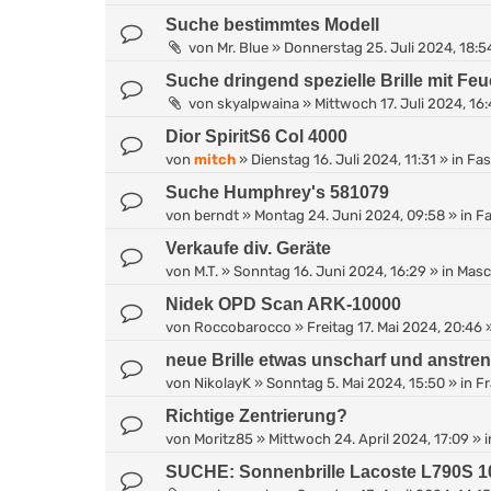
Suche bestimmtes Modell
von
Mr. Blue
»
Donnerstag 25. Juli 2024, 18:5
Suche dringend spezielle Brille mit 
von
skyalpwaina
»
Mittwoch 17. Juli 2024, 16
Dior SpiritS6 Col 4000
von
mitch
»
Dienstag 16. Juli 2024, 11:31
» in
Fa
Suche Humphrey's 581079
von
berndt
»
Montag 24. Juni 2024, 09:58
» in
F
Verkaufe div. Geräte
von
M.T.
»
Sonntag 16. Juni 2024, 16:29
» in
Masc
Nidek OPD Scan ARK-10000
von
Roccobarocco
»
Freitag 17. Mai 2024, 20:46
»
neue Brille etwas unscharf und anstre
von
NikolayK
»
Sonntag 5. Mai 2024, 15:50
» in
Fr
Richtige Zentrierung?
von
Moritz85
»
Mittwoch 24. April 2024, 17:09
» 
SUCHE: Sonnenbrille Lacoste L790S 1