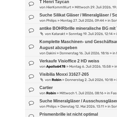
T Henri Taycan
von
HierKommtKurt
»
Mittwoch 29. Juli 2026, 19
Suche Silikat Gläser / Mineralgläser / 
von
Philips
»
Montag 27. Juli 2026, 09:44
» in
Son
antike BOHRbrille mineralische BG mit
von
Katarakt
»
Sonntag 19. Juli 2026, 12:14
» 
Komplette Maschinen- und Geschäftsa
August abzugeben
von
Dakini
»
Donnerstag 16. Juli 2026, 18:16
» in
Verkaufe Visioffice 2 HD weiss
von
Apollo6478
»
Montag 6. Juli 2026, 15:58
» i
Visibilia Moxxi 31627-265
von
Robin
»
Donnerstag 2. Juli 2026, 10:18
» 
Cartier
von
Robin
»
Mittwoch 1. Juli 2026, 08:16
» in
Fas
Suche Mineralgläser / Ausschussgläse
von
Philips
»
Dienstag 12. Mai 2026, 13:11
» in
Son
Prismenbrille ist nicht optimal