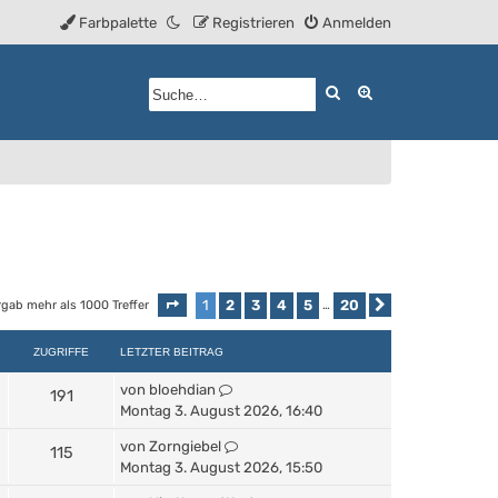
Farbpalette
Registrieren
Anmelden
Suche
Erweiterte Such
1
2
3
4
5
20
rgab mehr als 1000 Treffer
Seite
1
von
20
…
Nächste
ZUGRIFFE
LETZTER BEITRAG
von
bloehdian
191
Montag 3. August 2026, 16:40
von
Zorngiebel
115
Montag 3. August 2026, 15:50