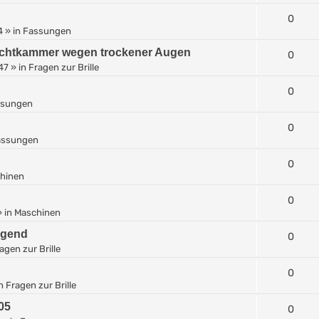
0
4
» in
Fassungen
Feuchtkammer wegen trockener Augen
0
:47
» in
Fragen zur Brille
0
ssungen
0
assungen
0
hinen
0
 in
Maschinen
ngend
0
agen zur Brille
0
in
Fragen zur Brille
05
0