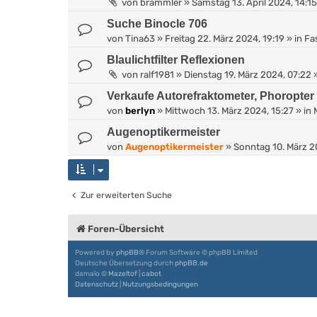
von
brammler
»
Samstag 13. April 2024, 14:15
Suche Binocle 706
von
Tina63
»
Freitag 22. März 2024, 19:19
» in
Fa
Blaulichtfilter Reflexionen
von
ralf1981
»
Dienstag 19. März 2024, 07:22
»
Verkaufe Autorefraktometer, Phoropter
von
berlyn
»
Mittwoch 13. März 2024, 15:27
» in
Augenoptikermeister
von
Augenoptikermeister
»
Sonntag 10. März 2
Zur erweiterten Suche
Foren-Übersicht
Powered by
phpBB
® Forum Software © phpBB Limited
Deutsche Übersetzung durch
phpBB.de
damaïo ©
Mazeltof
|
cabot
Datenschutz
|
Nutzungsbedingungen