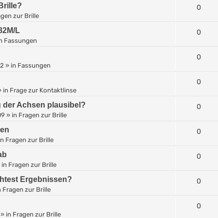
rille?
0
gen zur Brille
-82M/L
0
in
Fassungen
0
12
» in
Fassungen
0
 in
Frage zur Kontaktlinse
g der Achsen plausibel?
0
09
» in
Fragen zur Brille
len
0
in
Fragen zur Brille
ab
0
 in
Fragen zur Brille
ehtest Ergebnissen?
0
n
Fragen zur Brille
0
» in
Fragen zur Brille