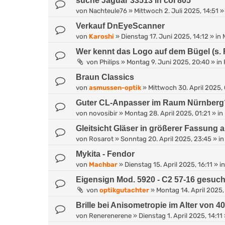
suche Jaguar 33513 in col 805
von
Nachteule76
»
Mittwoch 2. Juli 2025, 14:51
»
Verkauf DnEyeScanner
von
Karoshi
»
Dienstag 17. Juni 2025, 14:12
» in
Wer kennt das Logo auf dem Bügel (s. 
von
Philips
»
Montag 9. Juni 2025, 20:40
» in
Braun Classics
von
asmussen-optik
»
Mittwoch 30. April 2025,
Guter CL-Anpasser im Raum Nürnberg
von
novosibir
»
Montag 28. April 2025, 01:21
» in
Gleitsicht Gläser in größerer Fassung 
von
Rosarot
»
Sonntag 20. April 2025, 23:45
» i
Mykita - Fendor
von
Machbar
»
Dienstag 15. April 2025, 16:11
» i
Eigensign Mod. 5920 - C2 57-16 gesuch
von
optikgutachter
»
Montag 14. April 2025,
Brille bei Anisometropie im Alter von 40
von
Renerenerene
»
Dienstag 1. April 2025, 14:11