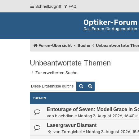
Schnellzugriff
FAQ
Optiker-Forum
Das Forum für Augenoptiker 
Foren-Übersicht
Suche
Unbeantwortete Th
Unbeantwortete Themen
Zur erweiterten Suche
Suche
Erweiterte Suche
THEMEN
Entourage of Seven: Modell Grace in 
von
bloehdian
»
Montag 3. August 2026, 16:40
» 
Lasergravur Diamant
von
Zorngiebel
»
Montag 3. August 2026, 15: