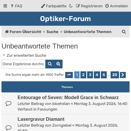
FAQ
Farbpalette
Registrieren
Anmelden
Optiker-Forum
S
Foren-Übersicht
Suche
Unbeantwortete Themen
u
Unbeantwortete Themen
c
Zur erweiterten Suche
h
Suche
Erweiterte Suche
e
1
2
3
4
5
20
Die Suche ergab mehr als 1000 Treffer
Seite
1
von
20
…
Nä
Themen
Entourage of Seven: Modell Grace in Schwarz
Letzter Beitrag von
bloehdian
«
Montag 3. August 2026, 16:40
Verfasst in
Fassungen
Lasergravur Diamant
Letzter Beitrag von
Zorngiebel
«
Montag 3. August 2026,
15:50