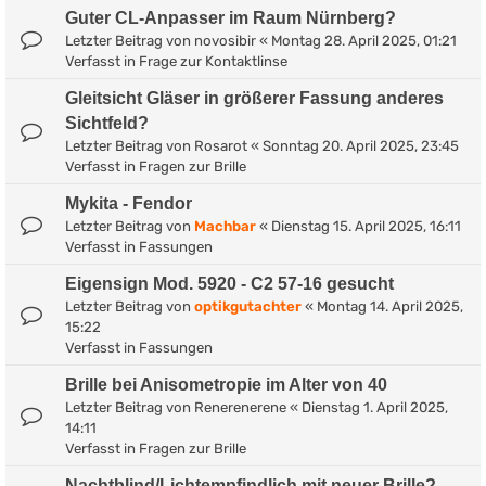
Guter CL-Anpasser im Raum Nürnberg?
Letzter Beitrag von
novosibir
«
Montag 28. April 2025, 01:21
Verfasst in
Frage zur Kontaktlinse
Gleitsicht Gläser in größerer Fassung anderes
Sichtfeld?
Letzter Beitrag von
Rosarot
«
Sonntag 20. April 2025, 23:45
Verfasst in
Fragen zur Brille
Mykita - Fendor
Letzter Beitrag von
Machbar
«
Dienstag 15. April 2025, 16:11
Verfasst in
Fassungen
Eigensign Mod. 5920 - C2 57-16 gesucht
Letzter Beitrag von
optikgutachter
«
Montag 14. April 2025,
15:22
Verfasst in
Fassungen
Brille bei Anisometropie im Alter von 40
Letzter Beitrag von
Renerenerene
«
Dienstag 1. April 2025,
14:11
Verfasst in
Fragen zur Brille
Nachtblind/Lichtempfindlich mit neuer Brille?