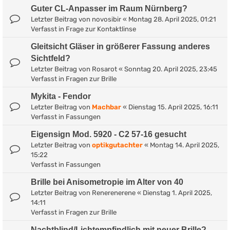
Guter CL-Anpasser im Raum Nürnberg?
Letzter Beitrag von
novosibir
«
Montag 28. April 2025, 01:21
Verfasst in
Frage zur Kontaktlinse
Gleitsicht Gläser in größerer Fassung anderes
Sichtfeld?
Letzter Beitrag von
Rosarot
«
Sonntag 20. April 2025, 23:45
Verfasst in
Fragen zur Brille
Mykita - Fendor
Letzter Beitrag von
Machbar
«
Dienstag 15. April 2025, 16:11
Verfasst in
Fassungen
Eigensign Mod. 5920 - C2 57-16 gesucht
Letzter Beitrag von
optikgutachter
«
Montag 14. April 2025,
15:22
Verfasst in
Fassungen
Brille bei Anisometropie im Alter von 40
Letzter Beitrag von
Renerenerene
«
Dienstag 1. April 2025,
14:11
Verfasst in
Fragen zur Brille
Nachtblind/Lichtempfindlich mit neuer Brille?