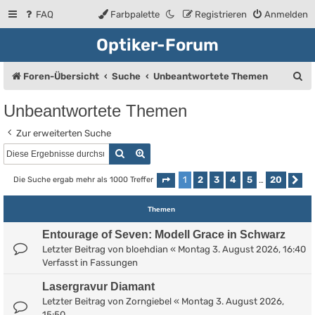
FAQ
Farbpalette
Registrieren
Anmelden
Optiker-Forum
S
Foren-Übersicht
Suche
Unbeantwortete Themen
u
Unbeantwortete Themen
c
Zur erweiterten Suche
h
Suche
Erweiterte Suche
e
1
2
3
4
5
20
Die Suche ergab mehr als 1000 Treffer
Seite
1
von
20
…
Nä
Themen
Entourage of Seven: Modell Grace in Schwarz
Letzter Beitrag von
bloehdian
«
Montag 3. August 2026, 16:40
Verfasst in
Fassungen
Lasergravur Diamant
Letzter Beitrag von
Zorngiebel
«
Montag 3. August 2026,
15:50