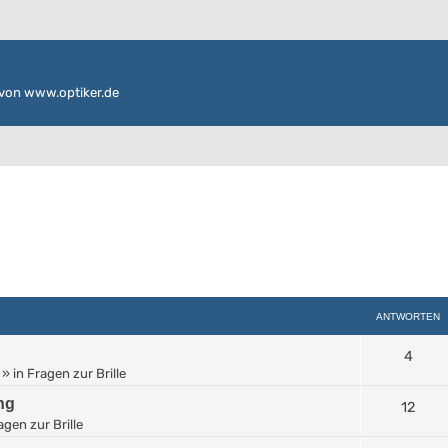
von www.optiker.de
ANTWORTEN
4
» in
Fragen zur Brille
ng
12
agen zur Brille