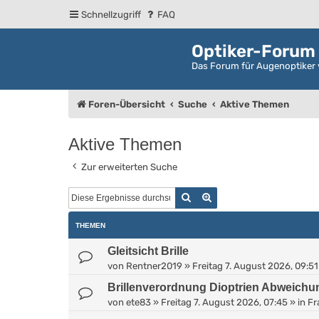
Schnellzugriff
FAQ
Optiker-Forum
Das Forum für Augenoptiker 
Foren-Übersicht
Suche
Aktive Themen
Aktive Themen
Zur erweiterten Suche
Suche
Erweiterte Suche
THEMEN
Gleitsicht Brille
von
Rentner2019
»
Freitag 7. August 2026, 09:51
Brillenverordnung Dioptrien Abweichu
von
ete83
»
Freitag 7. August 2026, 07:45
» in
Fr