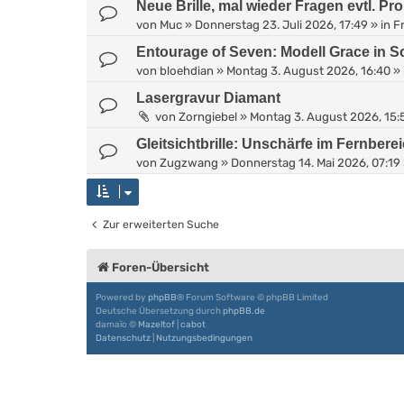
Neue Brille, mal wieder Fragen evtl. Pr
von
Muc
»
Donnerstag 23. Juli 2026, 17:49
» in
Fr
Entourage of Seven: Modell Grace in 
von
bloehdian
»
Montag 3. August 2026, 16:40
» 
Lasergravur Diamant
von
Zorngiebel
»
Montag 3. August 2026, 15:
Gleitsichtbrille: Unschärfe im Fernbere
von
Zugzwang
»
Donnerstag 14. Mai 2026, 07:19
Zur erweiterten Suche
Foren-Übersicht
Powered by
phpBB
® Forum Software © phpBB Limited
Deutsche Übersetzung durch
phpBB.de
damaïo ©
Mazeltof
|
cabot
Datenschutz
|
Nutzungsbedingungen