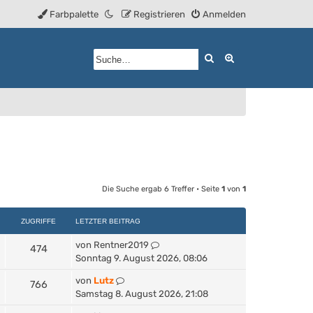
Farbpalette
Registrieren
Anmelden
Suche
Erweiterte Such
Die Suche ergab 6 Treffer • Seite
1
von
1
ZUGRIFFE
LETZTER BEITRAG
von
Rentner2019
474
Sonntag 9. August 2026, 08:06
von
Lutz
766
Samstag 8. August 2026, 21:08