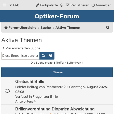
FAQ
Farbpalette
Registrieren
Anmelden
Optiker-Forum
S
Foren-Übersicht
Suche
Aktive Themen
u
Aktive Themen
c
Zur erweiterten Suche
h
Suche
Erweiterte Suche
e
Die Suche ergab 6 Treffer • Seite
1
von
1
Themen
Gleitsicht Brille
Letzter Beitrag von
Rentner2019
«
Sonntag 9. August 2026,
08:06
Verfasst in
Fragen zur Brille
Antworten:
4
Brillenverordnung Dioptrien Abweichung