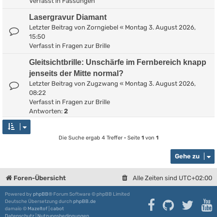
Verfasst in
Fassungen
Lasergravur Diamant
Letzter Beitrag von
Zorngiebel
«
Montag 3. August 2026,
15:50
Verfasst in
Fragen zur Brille
Gleitsichtbrille: Unschärfe im Fernbereich knapp
jenseits der Mitte normal?
Letzter Beitrag von
Zugzwang
«
Montag 3. August 2026,
08:22
Verfasst in
Fragen zur Brille
Antworten:
2
Die Suche ergab 4 Treffer • Seite
1
von
1
Gehe zu
Foren-Übersicht
Alle Zeiten sind
UTC+02:00
Powered by
phpBB
® Forum Software © phpBB Limited
Deutsche Übersetzung durch
phpBB.de
damaïo ©
Mazeltof
|
cabot
Datenschutz
|
Nutzungsbedingungen