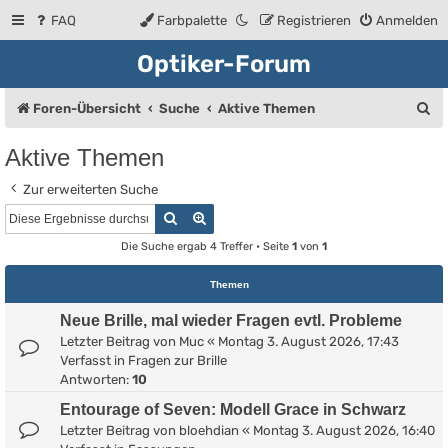
FAQ
Farbpalette
Registrieren
Anmelden
Optiker-Forum
S
Foren-Übersicht
Suche
Aktive Themen
u
Aktive Themen
c
Zur erweiterten Suche
h
Suche
Erweiterte Suche
e
Die Suche ergab 4 Treffer • Seite
1
von
1
Themen
Neue Brille, mal wieder Fragen evtl. Probleme
Letzter Beitrag von
Muc
«
Montag 3. August 2026, 17:43
Verfasst in
Fragen zur Brille
Antworten:
10
Entourage of Seven: Modell Grace in Schwarz
Letzter Beitrag von
bloehdian
«
Montag 3. August 2026, 16:40