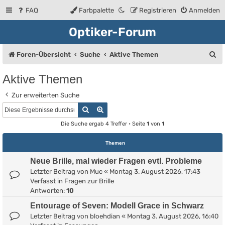
FAQ
Farbpalette
Registrieren
Anmelden
Optiker-Forum
S
Foren-Übersicht
Suche
Aktive Themen
u
Aktive Themen
c
Zur erweiterten Suche
h
Suche
Erweiterte Suche
e
Die Suche ergab 4 Treffer • Seite
1
von
1
Themen
Neue Brille, mal wieder Fragen evtl. Probleme
Letzter Beitrag von
Muc
«
Montag 3. August 2026, 17:43
Verfasst in
Fragen zur Brille
Antworten:
10
Entourage of Seven: Modell Grace in Schwarz
Letzter Beitrag von
bloehdian
«
Montag 3. August 2026, 16:40