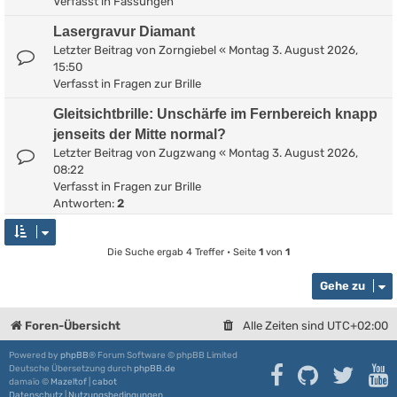
Verfasst in
Fassungen
Lasergravur Diamant
Letzter Beitrag von
Zorngiebel
«
Montag 3. August 2026,
15:50
Verfasst in
Fragen zur Brille
Gleitsichtbrille: Unschärfe im Fernbereich knapp
jenseits der Mitte normal?
Letzter Beitrag von
Zugzwang
«
Montag 3. August 2026,
08:22
Verfasst in
Fragen zur Brille
Antworten:
2
Die Suche ergab 4 Treffer • Seite
1
von
1
Gehe zu
Foren-Übersicht
Alle Zeiten sind
UTC+02:00
Powered by
phpBB
® Forum Software © phpBB Limited
Deutsche Übersetzung durch
phpBB.de
damaïo ©
Mazeltof
|
cabot
Datenschutz
|
Nutzungsbedingungen