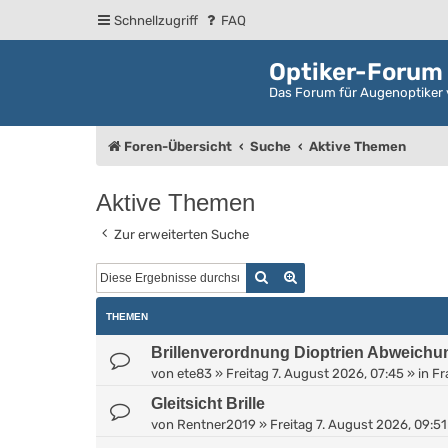
Schnellzugriff
FAQ
Optiker-Forum
Das Forum für Augenoptiker 
Foren-Übersicht
Suche
Aktive Themen
Aktive Themen
Zur erweiterten Suche
Suche
Erweiterte Suche
THEMEN
Brillenverordnung Dioptrien Abweichu
von
ete83
»
Freitag 7. August 2026, 07:45
» in
Fr
Gleitsicht Brille
von
Rentner2019
»
Freitag 7. August 2026, 09:51