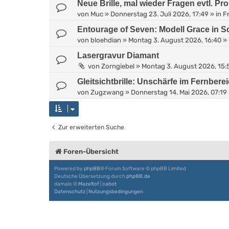
Neue Brille, mal wieder Fragen evtl. Pr
von
Muc
»
Donnerstag 23. Juli 2026, 17:49
» in
Fr
Entourage of Seven: Modell Grace in 
von
bloehdian
»
Montag 3. August 2026, 16:40
» 
Lasergravur Diamant
von
Zorngiebel
»
Montag 3. August 2026, 15:
Gleitsichtbrille: Unschärfe im Fernbere
von
Zugzwang
»
Donnerstag 14. Mai 2026, 07:19
Zur erweiterten Suche
Foren-Übersicht
Powered by
phpBB
® Forum Software © phpBB Limited
Deutsche Übersetzung durch
phpBB.de
damaïo ©
Mazeltof
|
cabot
Datenschutz
|
Nutzungsbedingungen