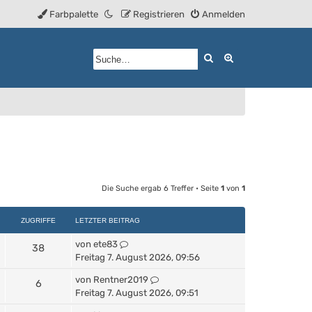
Farbpalette
Registrieren
Anmelden
Suche
Erweiterte Such
Die Suche ergab 6 Treffer • Seite
1
von
1
ZUGRIFFE
LETZTER BEITRAG
von
ete83
38
Freitag 7. August 2026, 09:56
von
Rentner2019
6
Freitag 7. August 2026, 09:51