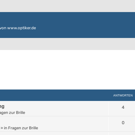
von www.optiker.de
ANTWORTEN
ng
4
agen zur Brille
0
» in
Fragen zur Brille