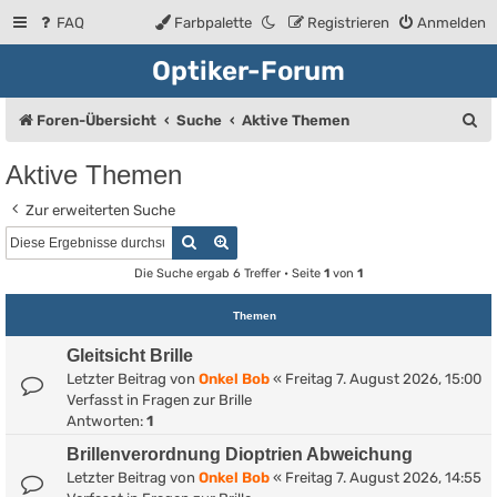
FAQ
Farbpalette
Registrieren
Anmelden
Optiker-Forum
S
Foren-Übersicht
Suche
Aktive Themen
u
Aktive Themen
c
Zur erweiterten Suche
h
Suche
Erweiterte Suche
e
Die Suche ergab 6 Treffer • Seite
1
von
1
Themen
Gleitsicht Brille
Letzter Beitrag von
Onkel Bob
«
Freitag 7. August 2026, 15:00
Verfasst in
Fragen zur Brille
Antworten:
1
Brillenverordnung Dioptrien Abweichung
Letzter Beitrag von
Onkel Bob
«
Freitag 7. August 2026, 14:55