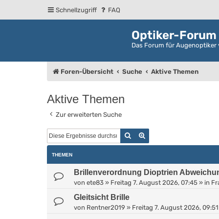
Schnellzugriff
FAQ
Optiker-Forum
Das Forum für Augenoptiker 
Foren-Übersicht
Suche
Aktive Themen
Aktive Themen
Zur erweiterten Suche
Suche
Erweiterte Suche
THEMEN
Brillenverordnung Dioptrien Abweichu
von
ete83
»
Freitag 7. August 2026, 07:45
» in
Fr
Gleitsicht Brille
von
Rentner2019
»
Freitag 7. August 2026, 09:51