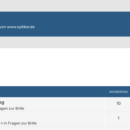
von www.optiker.de
ANTWORTEN
ng
10
agen zur Brille
1
» in
Fragen zur Brille