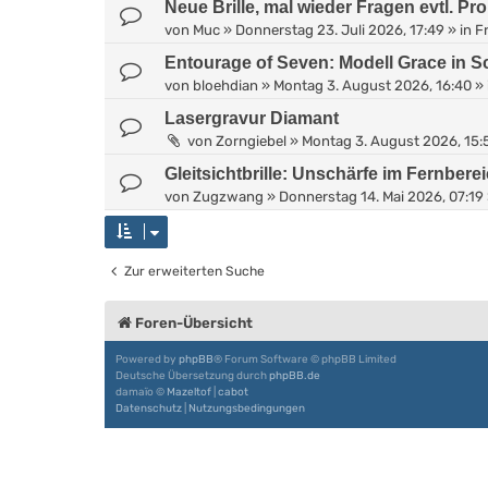
Neue Brille, mal wieder Fragen evtl. Pr
von
Muc
»
Donnerstag 23. Juli 2026, 17:49
» in
Fr
Entourage of Seven: Modell Grace in 
von
bloehdian
»
Montag 3. August 2026, 16:40
» 
Lasergravur Diamant
von
Zorngiebel
»
Montag 3. August 2026, 15:
Gleitsichtbrille: Unschärfe im Fernbere
von
Zugzwang
»
Donnerstag 14. Mai 2026, 07:19
Zur erweiterten Suche
Foren-Übersicht
Powered by
phpBB
® Forum Software © phpBB Limited
Deutsche Übersetzung durch
phpBB.de
damaïo ©
Mazeltof
|
cabot
Datenschutz
|
Nutzungsbedingungen