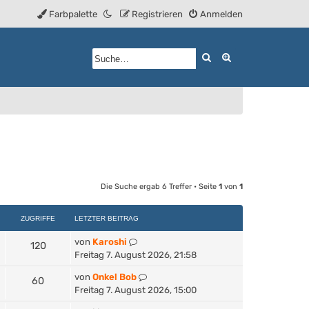
Farbpalette
Registrieren
Anmelden
Suche
Erweiterte Such
Die Suche ergab 6 Treffer • Seite
1
von
1
ZUGRIFFE
LETZTER BEITRAG
von
Karoshi
120
Freitag 7. August 2026, 21:58
von
Onkel Bob
60
Freitag 7. August 2026, 15:00