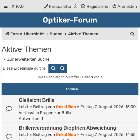
FAQ
Farbpalette
Registrieren
Anmelden
Optiker-Forum
S
Foren-Übersicht
Suche
Aktive Themen
u
Aktive Themen
c
Zur erweiterten Suche
h
Suche
Erweiterte Suche
e
Die Suche ergab 6 Treffer • Seite
1
von
1
Themen
Gleitsicht Brille
Letzter Beitrag von
Onkel Bob
«
Freitag 7. August 2026, 15:00
Verfasst in
Fragen zur Brille
Antworten:
1
Brillenverordnung Dioptrien Abweichung
Letzter Beitrag von
Onkel Bob
«
Freitag 7. August 2026, 14:55