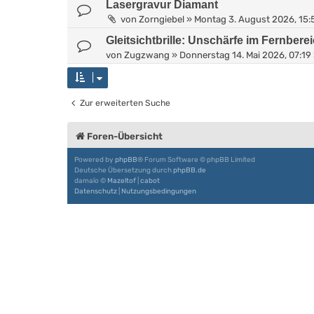
Lasergravur Diamant
von
Zorngiebel
»
Montag 3. August 2026, 15:
Gleitsichtbrille: Unschärfe im Fernbere
von
Zugzwang
»
Donnerstag 14. Mai 2026, 07:19
Zur erweiterten Suche
Foren-Übersicht
Powered by
phpBB
® Forum Software © phpBB Limited
Deutsche Übersetzung durch
phpBB.de
damaïo ©
Mazeltof
|
cabot
Datenschutz
|
Nutzungsbedingungen