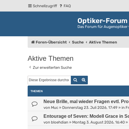
Schnellzugriff
FAQ
Optiker-Forum
Das Forum für Augenoptiker 
Foren-Übersicht
Suche
Aktive Themen
Aktive Themen
Zur erweiterten Suche
Suche
Erweiterte Suche
THEMEN
Neue Brille, mal wieder Fragen evtl. Pr
von
Muc
»
Donnerstag 23. Juli 2026, 17:49
» in
Fr
Entourage of Seven: Modell Grace in 
von
bloehdian
»
Montag 3. August 2026, 16:40
» 