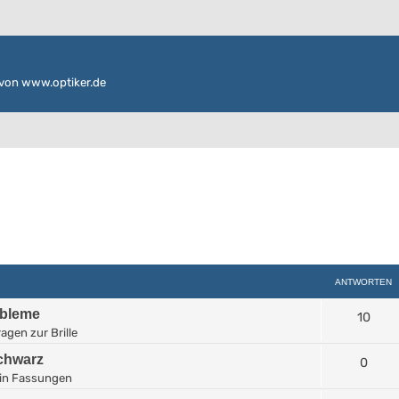
von www.optiker.de
ANTWORTEN
obleme
10
agen zur Brille
Schwarz
0
in
Fassungen