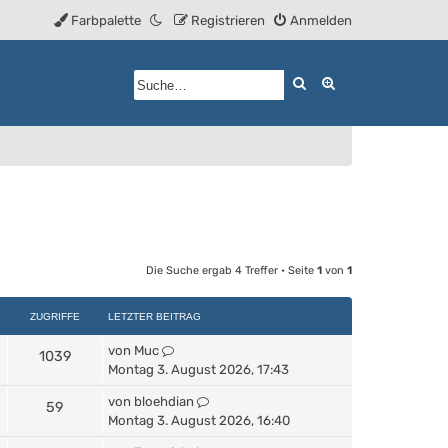
Farbpalette
Registrieren
Anmelden
Suche
Erweiterte Such
Die Suche ergab 4 Treffer • Seite
1
von
1
ZUGRIFFE
LETZTER BEITRAG
von
Muc
1039
Montag 3. August 2026, 17:43
von
bloehdian
59
Montag 3. August 2026, 16:40