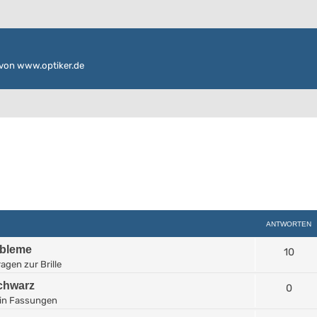
von www.optiker.de
ANTWORTEN
obleme
10
agen zur Brille
Schwarz
0
in
Fassungen