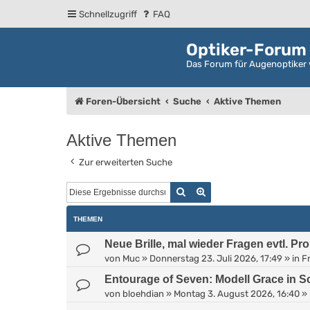
Schnellzugriff
FAQ
Optiker-Forum
Das Forum für Augenoptiker 
Foren-Übersicht
Suche
Aktive Themen
Aktive Themen
Zur erweiterten Suche
Suche
Erweiterte Suche
THEMEN
Neue Brille, mal wieder Fragen evtl. Pr
von
Muc
»
Donnerstag 23. Juli 2026, 17:49
» in
Fr
Entourage of Seven: Modell Grace in 
von
bloehdian
»
Montag 3. August 2026, 16:40
» 