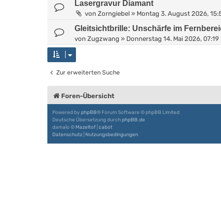
Lasergravur Diamant
von
Zorngiebel
»
Montag 3. August 2026, 15:
Gleitsichtbrille: Unschärfe im Fernbere
von
Zugzwang
»
Donnerstag 14. Mai 2026, 07:19
Zur erweiterten Suche
Foren-Übersicht
Powered by
phpBB
® Forum Software © phpBB Limited
Deutsche Übersetzung durch
phpBB.de
damaïo ©
Mazeltof
|
cabot
Datenschutz
|
Nutzungsbedingungen