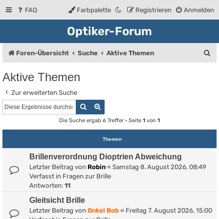
FAQ
Farbpalette
Registrieren
Anmelden
Optiker-Forum
S
Foren-Übersicht
Suche
Aktive Themen
u
Aktive Themen
c
Zur erweiterten Suche
h
Suche
Erweiterte Suche
e
Die Suche ergab 6 Treffer • Seite
1
von
1
Themen
Brillenverordnung Dioptrien Abweichung
Letzter Beitrag von
Robin
«
Samstag 8. August 2026, 08:49
Verfasst in
Fragen zur Brille
Antworten:
11
Gleitsicht Brille
Letzter Beitrag von
Onkel Bob
«
Freitag 7. August 2026, 15:00