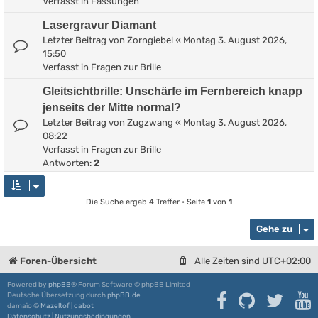
Verfasst in
Fassungen
Lasergravur Diamant
Letzter Beitrag von
Zorngiebel
«
Montag 3. August 2026,
15:50
Verfasst in
Fragen zur Brille
Gleitsichtbrille: Unschärfe im Fernbereich knapp
jenseits der Mitte normal?
Letzter Beitrag von
Zugzwang
«
Montag 3. August 2026,
08:22
Verfasst in
Fragen zur Brille
Antworten:
2
Die Suche ergab 4 Treffer • Seite
1
von
1
Gehe zu
Foren-Übersicht
Alle Zeiten sind
UTC+02:00
Powered by
phpBB
® Forum Software © phpBB Limited
Deutsche Übersetzung durch
phpBB.de
damaïo ©
Mazeltof
|
cabot
Datenschutz
|
Nutzungsbedingungen