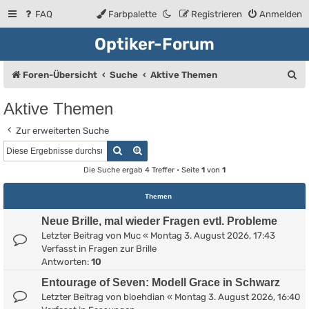
FAQ
Farbpalette
Registrieren
Anmelden
Optiker-Forum
S
Foren-Übersicht
Suche
Aktive Themen
u
Aktive Themen
c
Zur erweiterten Suche
h
Suche
Erweiterte Suche
e
Die Suche ergab 4 Treffer • Seite
1
von
1
Themen
Neue Brille, mal wieder Fragen evtl. Probleme
Letzter Beitrag von
Muc
«
Montag 3. August 2026, 17:43
Verfasst in
Fragen zur Brille
Antworten:
10
Entourage of Seven: Modell Grace in Schwarz
Letzter Beitrag von
bloehdian
«
Montag 3. August 2026, 16:40