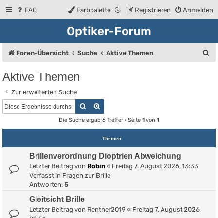
FAQ
Farbpalette
Registrieren
Anmelden
Optiker-Forum
S
Foren-Übersicht
Suche
Aktive Themen
u
Aktive Themen
c
Zur erweiterten Suche
h
Suche
Erweiterte Suche
e
Die Suche ergab 6 Treffer • Seite
1
von
1
Themen
Brillenverordnung Dioptrien Abweichung
Letzter Beitrag von
Robin
«
Freitag 7. August 2026, 13:33
Verfasst in
Fragen zur Brille
Antworten:
5
Gleitsicht Brille
Letzter Beitrag von
Rentner2019
«
Freitag 7. August 2026,