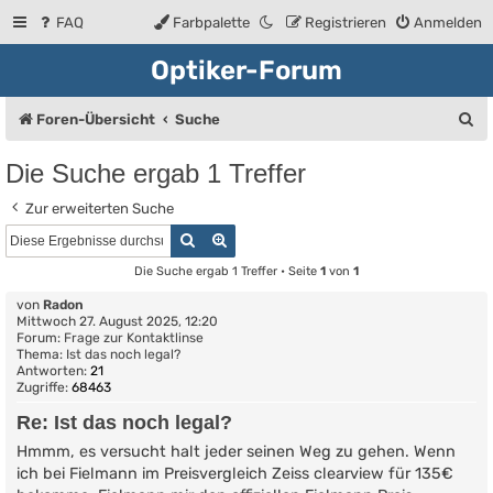
FAQ
Farbpalette
Registrieren
Anmelden
Optiker-Forum
S
Foren-Übersicht
Suche
u
Die Suche ergab 1 Treffer
c
Zur erweiterten Suche
h
Suche
Erweiterte Suche
e
Die Suche ergab 1 Treffer • Seite
1
von
1
von
Radon
Mittwoch 27. August 2025, 12:20
Forum:
Frage zur Kontaktlinse
Thema:
Ist das noch legal?
Antworten:
21
Zugriffe:
68463
Re: Ist das noch legal?
Hmmm, es versucht halt jeder seinen Weg zu gehen. Wenn
ich bei Fielmann im Preisvergleich Zeiss clearview für 135€