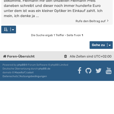
bekomme, Fielmann mir den offiziellen Fielmann Preis
daneben schreibt und dieser noch immer hunderte Euro
unter dem ist was ein kleiner Optiker im Einkauf zahlt. Ich
mein, ich denke ja ...
Rufe den Beitrag auf
Die Suche ergab 1 Treffer • Seite
1
von
1
Gehe zu
Foren-Übersicht
Alle Zeiten sind
UTC+02:00
Powered by
phpBB
® Forum Software © phpBB Limited
Deutsche Übersetzung durch
phpBB.de
damaïo ©
Mazeltof
|
cabot
Datenschutz
|
Nutzungsbedingungen