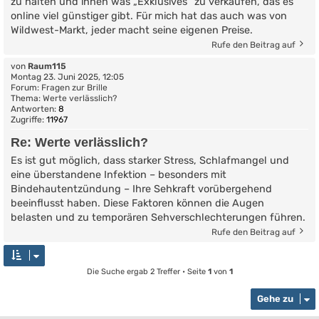
zu halten und ihnen was „Exklusives“ zu verkaufen, das es
online viel günstiger gibt. Für mich hat das auch was von
Wildwest-Markt, jeder macht seine eigenen Preise.
Rufe den Beitrag auf
von
Raum115
Montag 23. Juni 2025, 12:05
Forum:
Fragen zur Brille
Thema:
Werte verlässlich?
Antworten:
8
Zugriffe:
11967
Re: Werte verlässlich?
Es ist gut möglich, dass starker Stress, Schlafmangel und
eine überstandene Infektion – besonders mit
Bindehautentzündung – Ihre Sehkraft vorübergehend
beeinflusst haben. Diese Faktoren können die Augen
belasten und zu temporären Sehverschlechterungen führen.
Rufe den Beitrag auf
Die Suche ergab 2 Treffer • Seite
1
von
1
Gehe zu