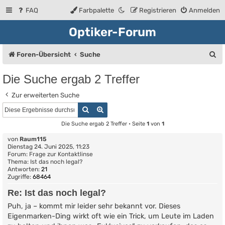
FAQ
Farbpalette
Registrieren
Anmelden
Optiker-Forum
S
Foren-Übersicht
Suche
u
Die Suche ergab 2 Treffer
c
Zur erweiterten Suche
h
Suche
Erweiterte Suche
e
Die Suche ergab 2 Treffer • Seite
1
von
1
von
Raum115
Dienstag 24. Juni 2025, 11:23
Forum:
Frage zur Kontaktlinse
Thema:
Ist das noch legal?
Antworten:
21
Zugriffe:
68464
Re: Ist das noch legal?
Puh, ja – kommt mir leider sehr bekannt vor. Dieses
Eigenmarken-Ding wirkt oft wie ein Trick, um Leute im Laden