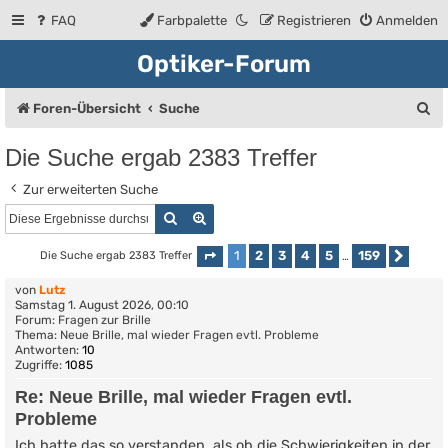
FAQ
Farbpalette
Registrieren
Anmelden
Optiker-Forum
S
Foren-Übersicht
Suche
u
Die Suche ergab 2383 Treffer
c
Zur erweiterten Suche
h
Suche
Erweiterte Suche
e
1
2
3
4
5
159
Die Suche ergab 2383 Treffer
Seite
1
von
159
…
Näch
von
Lutz
Samstag 1. August 2026, 00:10
Forum:
Fragen zur Brille
Thema:
Neue Brille, mal wieder Fragen evtl. Probleme
Antworten:
10
Zugriffe:
1085
Re: Neue Brille, mal wieder Fragen evtl.
Probleme
Ich hatte das so verstanden, als ob die Schwierigkeiten in der