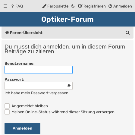
FAQ
Farbpalette
Registrieren
Anmelden
Optiker-Forum
S
Foren-Übersicht
u
Du musst dich anmelden, um in diesem Forum
c
Beiträge zu zitieren.
h
Benutzername:
e
Passwort:
Ich habe mein Passwort vergessen
Angemeldet bleiben
Meinen Online-Status während dieser Sitzung verbergen