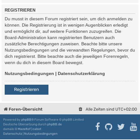
REGISTRIEREN
Du musst in diesem Forum registriert sein, um dich anmelden zu
können. Die Registrierung ist in wenigen Augenblicken erledigt
und ermöglicht dir, auf weitere Funktionen zuzugreifen. Die
Board-Administration kann registrierten Benutzern auch
zusätzliche Berechtigungen zuweisen. Beachte bitte unsere
Nutzungsbedingungen und die verwandten Regelungen, bevor du
dich registrierst. Bitte beachte auch die jeweiligen Forenregeln,
wenn du dich in diesem Board bewegst.
Nutzungsbedingungen
|
Datenschutzerklärung
Registrieren
Foren-Übersicht
Alle Zeiten sind
UTC+02:00
Powered by
phpBB
® Forum Software © phpBB Limited
Deutsche Übersetzung durch
phpBB.de
damaïo ©
Mazeltof
|
cabot
Datenschutz
|
Nutzungsbedingungen