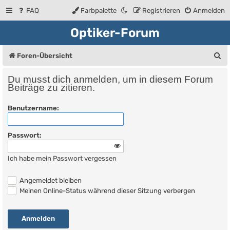
FAQ
Farbpalette
Registrieren
Anmelden
Optiker-Forum
S
Foren-Übersicht
u
Du musst dich anmelden, um in diesem Forum
c
Beiträge zu zitieren.
h
Benutzername:
e
Passwort:
Ich habe mein Passwort vergessen
Angemeldet bleiben
Meinen Online-Status während dieser Sitzung verbergen