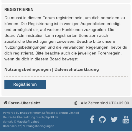
REGISTRIEREN
Du musst in diesem Forum registriert sein, um dich anmelden zu
können. Die Registrierung ist in wenigen Augenblicken erledigt
und ermöglicht dir, auf weitere Funktionen zuzugreifen. Die
Board-Administration kann registrierten Benutzern auch
zusätzliche Berechtigungen zuweisen. Beachte bitte unsere
Nutzungsbedingungen und die verwandten Regelungen, bevor du
dich registrierst. Bitte beachte auch die jeweiligen Forenregeln,
wenn du dich in diesem Board bewegst.
Nutzungsbedingungen
|
Datenschutzerklärung
Registrieren
Foren-Übersicht
Alle Zeiten sind
UTC+02:00
Powered by
phpBB
® Forum Software © phpBB Limited
Deutsche Übersetzung durch
phpBB.de
damaïo ©
Mazeltof
|
cabot
Datenschutz
|
Nutzungsbedingungen