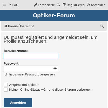
FAQ
Farbpalette
Registrieren
Anmelden
Optiker-Forum
S
Foren-Übersicht
u
Du musst registriert und angemeldet sein, um
c
Profile anzuschauen.
h
Benutzername:
e
Passwort:
Ich habe mein Passwort vergessen
Angemeldet bleiben
Meinen Online-Status während dieser Sitzung verbergen