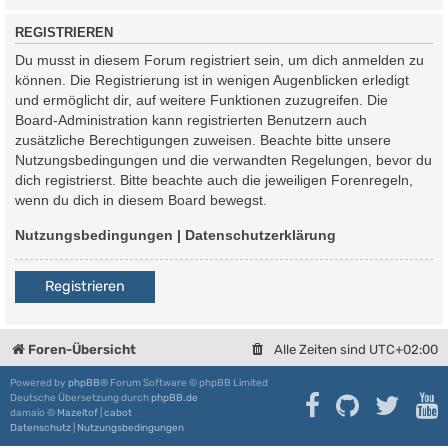
REGISTRIEREN
Du musst in diesem Forum registriert sein, um dich anmelden zu
können. Die Registrierung ist in wenigen Augenblicken erledigt
und ermöglicht dir, auf weitere Funktionen zuzugreifen. Die
Board-Administration kann registrierten Benutzern auch
zusätzliche Berechtigungen zuweisen. Beachte bitte unsere
Nutzungsbedingungen und die verwandten Regelungen, bevor du
dich registrierst. Bitte beachte auch die jeweiligen Forenregeln,
wenn du dich in diesem Board bewegst.
Nutzungsbedingungen
|
Datenschutzerklärung
Registrieren
Foren-Übersicht
Alle Zeiten sind
UTC+02:00
Powered by
phpBB
® Forum Software © phpBB Limited
Deutsche Übersetzung durch
phpBB.de
damaïo ©
Mazeltof
|
cabot
Datenschutz
|
Nutzungsbedingungen