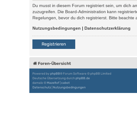
Du musst in diesem Forum registriert sein, um dich an
zuzugreifen. Die Board-Administration kann registri
Regelungen, bevor du dich registrierst. Bitte beachte
Nutzungsbedingungen
|
Datenschutzerklärung
Registrieren
Foren-Übersicht
Powered by
phpBB
® Forum Software © phpBB Limited
Deutsche Übersetzung durch
phpBB.de
damaïo ©
Mazeltof
|
cabot
Datenschutz
|
Nutzungsbedingungen