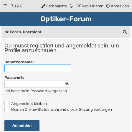
FAQ
Farbpalette
Registrieren
Anmelden
Optiker-Forum
S
Foren-Übersicht
u
Du musst registriert und angemeldet sein, um
c
Profile anzuschauen.
h
Benutzername:
e
Passwort:
Ich habe mein Passwort vergessen
Angemeldet bleiben
Meinen Online-Status während dieser Sitzung verbergen