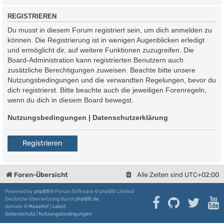
REGISTRIEREN
Du musst in diesem Forum registriert sein, um dich anmelden zu
können. Die Registrierung ist in wenigen Augenblicken erledigt
und ermöglicht dir, auf weitere Funktionen zuzugreifen. Die
Board-Administration kann registrierten Benutzern auch
zusätzliche Berechtigungen zuweisen. Beachte bitte unsere
Nutzungsbedingungen und die verwandten Regelungen, bevor du
dich registrierst. Bitte beachte auch die jeweiligen Forenregeln,
wenn du dich in diesem Board bewegst.
Nutzungsbedingungen
|
Datenschutzerklärung
Registrieren
Foren-Übersicht
Alle Zeiten sind
UTC+02:00
Powered by
phpBB
® Forum Software © phpBB Limited
Deutsche Übersetzung durch
phpBB.de
damaïo ©
Mazeltof
|
cabot
Datenschutz
|
Nutzungsbedingungen