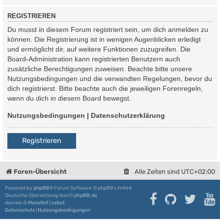
REGISTRIEREN
Du musst in diesem Forum registriert sein, um dich anmelden zu
können. Die Registrierung ist in wenigen Augenblicken erledigt
und ermöglicht dir, auf weitere Funktionen zuzugreifen. Die
Board-Administration kann registrierten Benutzern auch
zusätzliche Berechtigungen zuweisen. Beachte bitte unsere
Nutzungsbedingungen und die verwandten Regelungen, bevor du
dich registrierst. Bitte beachte auch die jeweiligen Forenregeln,
wenn du dich in diesem Board bewegst.
Nutzungsbedingungen
|
Datenschutzerklärung
Registrieren
Foren-Übersicht
Alle Zeiten sind
UTC+02:00
Powered by
phpBB
® Forum Software © phpBB Limited
Deutsche Übersetzung durch
phpBB.de
damaïo ©
Mazeltof
|
cabot
Datenschutz
|
Nutzungsbedingungen