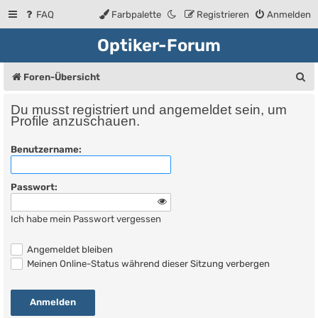
FAQ
Farbpalette
Registrieren
Anmelden
Optiker-Forum
S
Foren-Übersicht
u
Du musst registriert und angemeldet sein, um
c
Profile anzuschauen.
h
Benutzername:
e
Passwort:
Ich habe mein Passwort vergessen
Angemeldet bleiben
Meinen Online-Status während dieser Sitzung verbergen