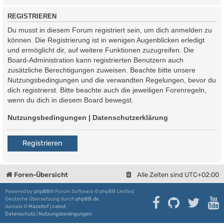
REGISTRIEREN
Du musst in diesem Forum registriert sein, um dich anmelden zu
können. Die Registrierung ist in wenigen Augenblicken erledigt
und ermöglicht dir, auf weitere Funktionen zuzugreifen. Die
Board-Administration kann registrierten Benutzern auch
zusätzliche Berechtigungen zuweisen. Beachte bitte unsere
Nutzungsbedingungen und die verwandten Regelungen, bevor du
dich registrierst. Bitte beachte auch die jeweiligen Forenregeln,
wenn du dich in diesem Board bewegst.
Nutzungsbedingungen
|
Datenschutzerklärung
Registrieren
Foren-Übersicht
Alle Zeiten sind
UTC+02:00
Powered by
phpBB
® Forum Software © phpBB Limited
Deutsche Übersetzung durch
phpBB.de
damaïo ©
Mazeltof
|
cabot
Datenschutz
|
Nutzungsbedingungen