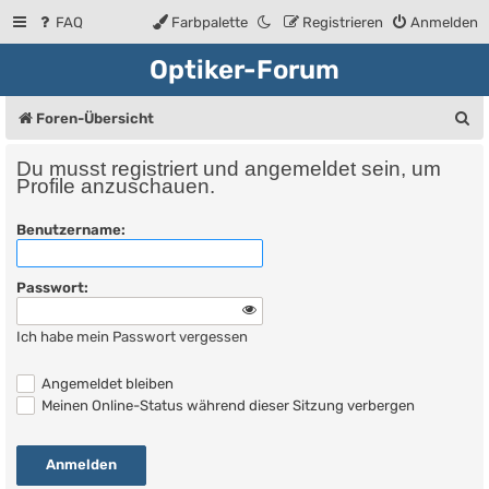
FAQ
Farbpalette
Registrieren
Anmelden
Optiker-Forum
S
Foren-Übersicht
u
Du musst registriert und angemeldet sein, um
c
Profile anzuschauen.
h
Benutzername:
e
Passwort:
Ich habe mein Passwort vergessen
Angemeldet bleiben
Meinen Online-Status während dieser Sitzung verbergen